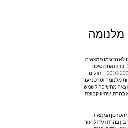
 מלנומה
ם לא הדגימו ממצאים 
דומים. המחברים בעבודה זו, שפורסמה בירחון למחקר דרמטולוגי מנובמבר 2023, בדקו את הסיכון 
לסרטן עור במבוגרים עם בהרת בבריטניה, תוך שימוש במאגרי מידע בין השנים 2010-2020. החולים 
ת מלנומה וסרטני עור 
כתוצאה מחשיפה לשמש, 
חולי בהרת הושוו ל-60,615 מטופלים ללא בהרת, שהיוו קבוצת 
י הסרטן הממאיר 
 נמצא קשר בין בהרת וגידולי עור 